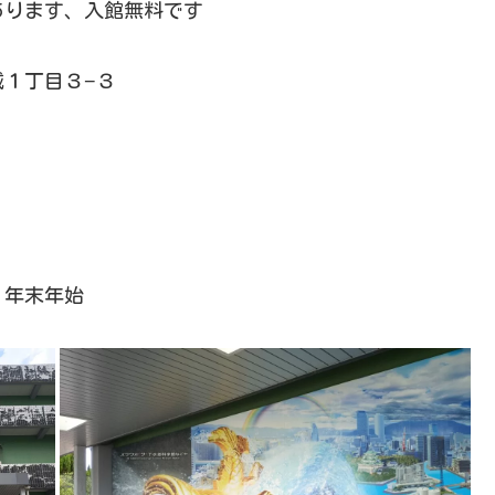
あります、入館無料です
名城１丁目３−３
、年末年始