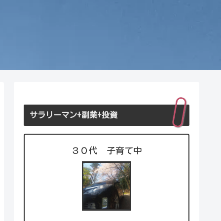
サラリーマン+副業+投資
３０代 子育て中