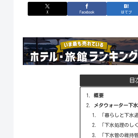
X
Facebook
はてブ
目
概要
メタウォーター下水
「暮らしと下水
「下水処理のし
「下水管の維持