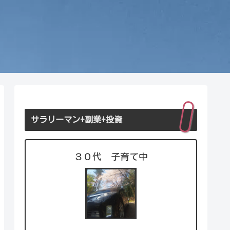
サラリーマン+副業+投資
３０代 子育て中