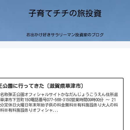
子育てチチの旅投資
お出かけ好きサラリーマン投資家のブログ
正公園に行ってきた〔滋賀県草津市〕
要名称弾正公園オフィシャルサイトかなだんじょうこうえん住所滋
草津市下笠町150電話番号077-568-3150営業時間09時00分 ～ 21
0分定休日火曜日年末年始子供の料金無料※有料施設あり大人の料
料※有料施設ありオフィシャ...