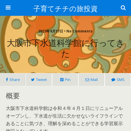
子育てチチの旅投資
2023年9月17日 • No Comments
大阪市下水道科学館に行ってき
た
Share
Tweet
Pin
Mail
SMS
概要
大阪市下水道科学館は令和４年４月１日にリニューアル
オープンし、下水道が生活に欠かせないライフラインで
あることに気づき、理解を深めることができる学習展示