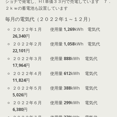
ショナで発電し、
FIT単価３３円
で売電しています ７．
２ｋｗの蓄電池も設置しています
毎月の電気代（２０２２年１～１２月）
２０２２年１月 使用量
1,269
kWh 電気代
26,340
円
２０２２年２月 使用量
1,058
kWh 電気代
22,101
円
２０２２年３月 使用量
888
kWh 電気代
17,964
円
２０２２年４月 使用量
612
kWh 電気代
11,824
円
２０２２年５月 使用量
388
kWh 電気代
5,026
円
２０２２年６月 使用量
299
kWh 電気代
6,380
円