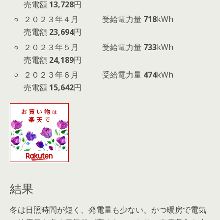
売電額
13,728
円
２０２３年４月 受給電力量
718
kWh
売電額
23,694
円
２０２３年５月 受給電力量
733
kWh
売電額
24,189
円
２０２３年６月 受給電力量
474
kWh
売電額
15,642
円
結果
冬は日照時間が短く、発電量も少ない、かつ暖房で電気