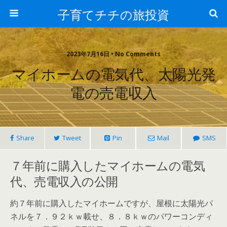
子育てチチの旅投資
2023年7月16日 • No Comments
マイホームの電気代、太陽光発
電の売電収入
Share
Tweet
Pin
Mail
SMS
７年前に購入したマイホームの電気
代、売電収入の公開
約７年前に購入したマイホームですが、
屋根に太陽光パ
ネルを７．９２ｋｗ載せ
、８．８ｋｗのパワーコンディ