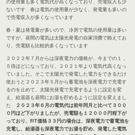
の使用量も多く電気代が高くなっており、売電収入も少
ないです 春は電気の使用量が少なく、発電量も多いの
で売電収入が多くなっています
春・夏は発電量が多いので、冷房で電気の使用量は多い
ですが、昼間の電気は太陽光発電の自家消費で賄えてお
り、売電額も比較的多くなっています
２０２２年７月からは深夜電力の価格が、今までの１，
５倍
ほどになっており、２０２１年より電気代高くなっ
ていました。そこで太陽光で発電した電力をできるだけ
使おうと
２０２３年５月から蓄電池を深夜電力で充電す
るのを止めて、太陽光発電で充電するように設定を変
え、給湯器も昼間にお湯を貯めるように設定を変えまし
た
２０２３年６月の電気代は前年同月と比べて３００
０円ほど下がりましたが、売電額も１２０００円程下が
っており、FIT価格３３円の場合は、深夜電力で蓄電池を
充電し、給湯器も深夜電力でお湯を貯め、発電した電気