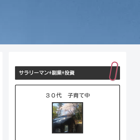
サラリーマン+副業+投資
３０代 子育て中