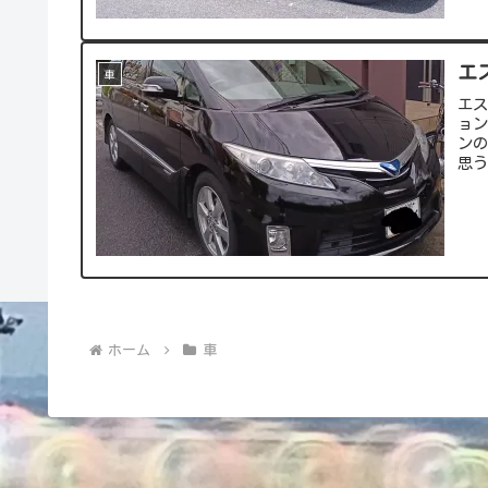
エ
車
エ
ョン
ン
思う
ホーム
車